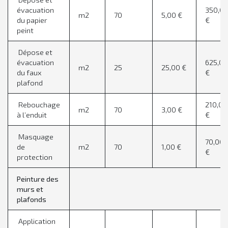
évacuation
350,0
m2
70
5,00 €
du papier
€
peint
Dépose et
évacuation
625,0
m2
25
25,00 €
du faux
€
plafond
Rebouchage
210,00
m2
70
3,00 €
à l’enduit
€
Masquage
70,00
de
m2
70
1,00 €
€
protection
Peinture des
murs et
plafonds
Application