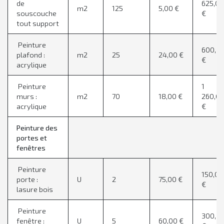
de
625,0
m2
125
5,00 €
souscouche
€
tout support
Peinture
600,0
plafond :
m2
25
24,00 €
€
acrylique
Peinture
1
murs :
m2
70
18,00 €
260,0
acrylique
€
Peinture des
portes et
fenêtres
Peinture
150,00
porte :
U
2
75,00 €
€
lasure bois
Peinture
300,0
fenêtre :
U
5
60,00 €